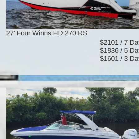
27' Four Winns HD 270 RS
$2101 / 7 Da
$1836 / 5 Da
$1601 / 3 Da