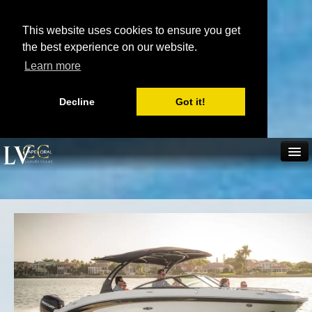
This website uses cookies to ensure you get
the best experience on our website.
Learn more
Decline
Got it!
+49 8670 986823
Home
Villa mieten
Boot mieten
Anfrage senden
Jetzt buchen
Karte
Merkzettel
Immobilien
Verfügbarkeit