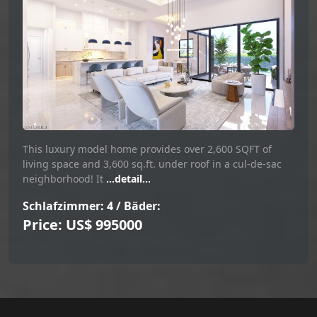
This luxury model home provides over 2,600 SQFT of
living space and 3,600 sq.ft. under roof in a cul-de-sac
neighborhood! It
...detail...
Schlafzimmer: 4 / Bäder:
Price: US$ 995000