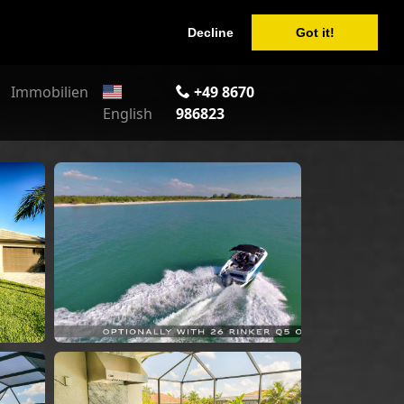
Decline
Got it!
Immobilien
+49 8670
English
986823