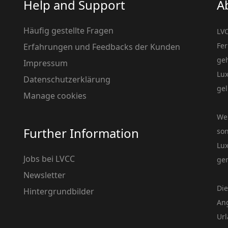
Help and Support
A
Häufig gestellte Fragen
LVC
Fer
Erfahrungen und Feedbacks der Kunden
geh
Impressum
Lux
Datenschutzerklärung
gel
Manage cookies
Wen
Further Information
son
Lux
Jobs bei LVCC
gen
Newsletter
Die
Hintergrundbilder
Ang
Url